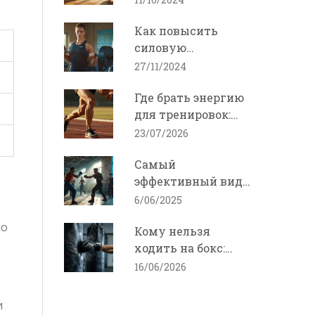
спортом?
Как повысить
силовую
выносливость для
27/11/2024
спортсменов
Где брать энергию
для тренировок:
питание, сон и
23/07/2026
восстановление
Самый
эффективный вид
единоборств: что
6/06/2025
выбрать и почему
но
Кому нельзя
ходить на бокс:
противопоказания
16/06/2026
и риски
и