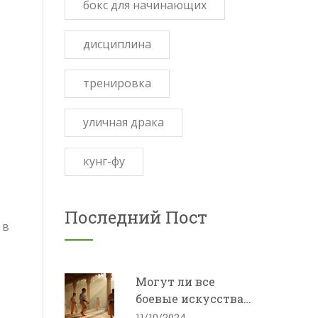
бокс для начинающих
дисциплина
тренировка
уличная драка
кунг-фу
Последний Пост
 в
Могут ли все
боевые искусства
считаться
11/10/2024