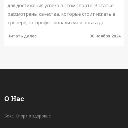
для достижения успеха в этом спорте. В статье
рассмотрены качества, которые стоит искать в
тренере, от профессионализма и опыта до
умения мотивировать учеников. Также
Читать далее
30 ноября 2024
обсуждаются настойчивость в достижении
успехов и индивидуальный подход к
тренировкам. Читатель узнает, на что обратить
внимание при выборе наставника, чтобы
увлечься боксом и раскрыть свой потенциал.
О Нас
Бокс, Спорт и здоровье