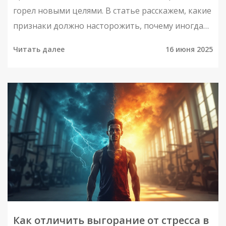
горел новыми целями. В статье расскажем, какие
признаки должно насторожить, почему иногда
лучше сделать паузу и как продлить любовь к
Читать далее
16 июня 2025
спорту без чувства усталости и опустошения. Вы
узнаете про работающие советы — как
чередовать нагрузку, находить мотивацию и не
забывать об отдыхе. Практические примеры
помогут пересмотреть свой подход к
тренировкам. Всё просто и прозрачно: без
сложных теорий, только то, что реально
помогает вернуться к занятиям с интересом.
Как отличить выгорание от стресса в