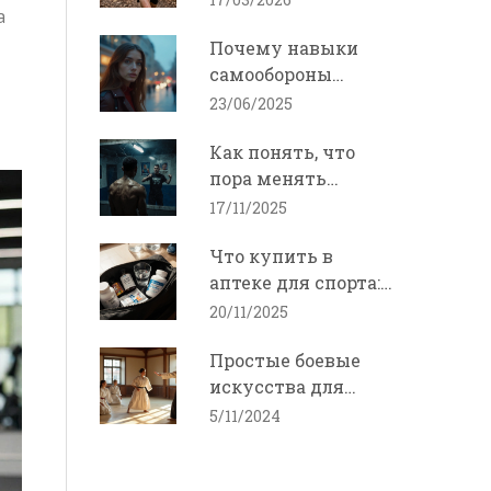
а
научно
Почему навыки
подтвержденные
самообороны
способы
важны для каждой
23/06/2025
женщины:
Как понять, что
современный
пора менять
взгляд
тренера по боксу
17/11/2025
Что купить в
аптеке для спорта:
реальные
20/11/2025
препараты для
Простые боевые
выносливости и
искусства для
восстановления
начинающих: что
5/11/2024
выбрать?