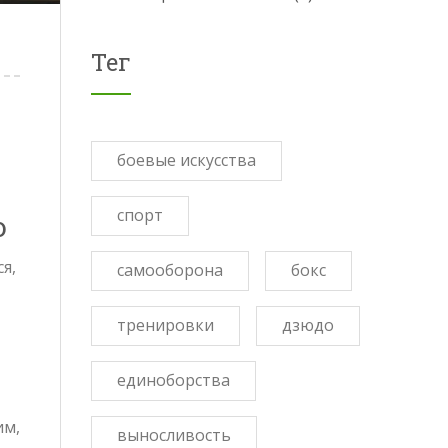
Тег
боевые искусства
спорт
ю
я,
самооборона
бокс
тренировки
дзюдо
единоборства
им,
выносливость