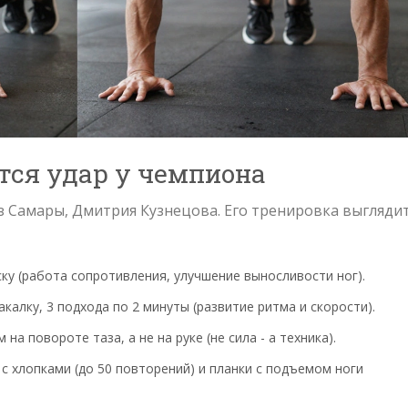
тся удар у чемпиона
из Самары, Дмитрия Кузнецова. Его тренировка выгляди
еску (работа сопротивления, улучшение выносливости ног).
калку, 3 подхода по 2 минуты (развитие ритма и скорости).
на повороте таза, а не на руке (не сила - а техника).
с хлопками (до 50 повторений) и планки с подъемом ноги