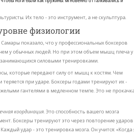
, чтобы ноги были как пружины: мгновенно отталкивались и
ьтуристы. Их тело - это инструмент, а не скульптура.
 уровне физиологии
а Самары показало, что у профессиональных боксеров
 чем у обычных людей. Но при этом объем мышц плеча у
в, занимающихся силовыми тренировками.
осы, которые передают силу от мышц к костям. Чем
 теряется при ударе. Боксеры годами тренируют их -
тяжелыми гантелями в медленном темпе. Это не прокачка
чная координация
. Это способность вашего мозга
нт. Боксеры тренируют это через повторение ударов
 Каждый удар - это тренировка мозга. Он учится: «Когда 