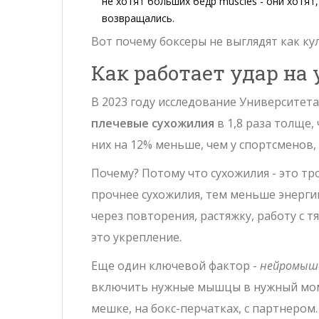
не хотят больших бедр muscles - они хотят
возвращались.
Вот почему боксеры не выглядят как кул
Как работает удар на
В 2023 году исследование Университет
плечевые сухожилия
в 1,8 раза толще,
них на 12% меньше, чем у спортсмено
Почему? Потому что сухожилия - это тр
прочнее сухожилия, тем меньше энергии
через повторения, растяжку, работу с 
это укрепление.
Еще один ключевой фактор -
нейромыше
включить нужные мышцы в нужный моме
мешке, на бокс-перчатках, с партнером.