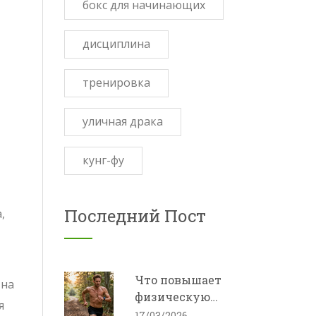
бокс для начинающих
дисциплина
тренировка
уличная драка
кунг-фу
Последний Пост
,
Что повышает
 на
физическую
я
выносливость:
17/03/2026