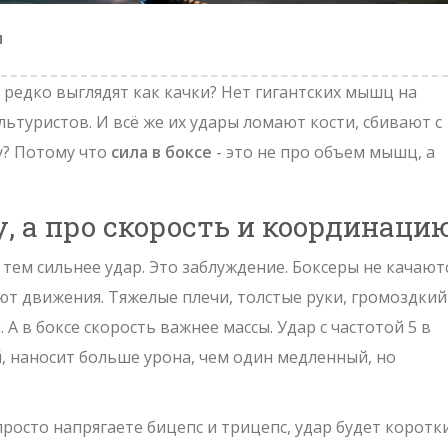
и
 редко выглядят как качки? Нет гигантских мышц на
ультуристов. И всё же их удары ломают кости, сбивают с
у? Потому что
сила в боксе
- это не про объем мышц, а
су, а про скорость и координаци
ем сильнее удар. Это заблуждение. Боксеры не качаютс
т движения. Тяжелые плечи, толстые руки, громоздкий
. А в боксе скорость важнее массы. Удар с частотой 5 в
й, наносит больше урона, чем один медленный, но
просто напрягаете бицепс и трицепс, удар будет коротк