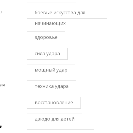
о
боевые искусства для
начинающих
здоровье
сила удара
мощный удар
сли
техника удара
восстановление
дзюдо для детей
ни