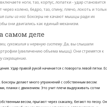
включаете ноги, таз, корпус, лопатки - удар становится
 через колено, бедро, таз, спину, плечо, локоть и тольк
ия силы из ног
. Боксеры не качают мышцы ради их
тобы они двигались как единый механизм.
а самом деле
зки, сухожилия и нервную систему
. Да, вы слышали
пертрофии (увеличению объема мышц). Они стремятся к
му сокращению
.
щения. Удар правой рукой начинается с поворота левой пятки. Е
и. Боксеры делают много упражнений с собственным весом:
ми, планки с движением. Это учит плечи выдерживать сотни
собственным весом, прыгают через скакалку, бегают по песку. О