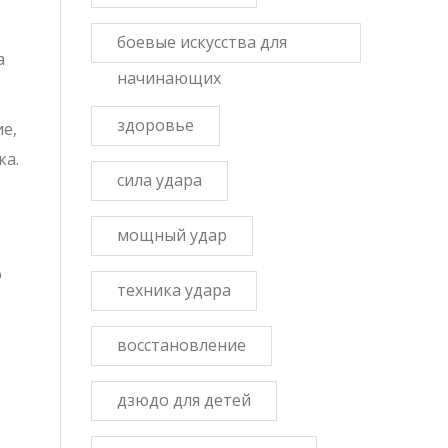
боевые искусства для
а
начинающих
здоровье
ие,
ка.
сила удара
мощный удар
о
техника удара
восстановление
дзюдо для детей