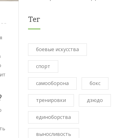
Тег
я
боевые искусства
а
о
спорт
дит
самооборона
бокс
?
тренировки
дзюдо
о
единоборства
ять
выносливость