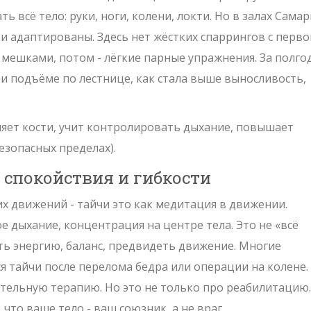
ь всё тело: руки, ноги, колени, локти. Но в залах Сама
и адаптированы. Здесь нет жёстких спаррингов с перво
 с мешками, потом - лёгкие парные упражнения. За полго
ри подъёме по лестнице, как стала выше выносливость,
ляет кости, учит контролировать дыхание, повышает
езопасных пределах).
т спокойствия и гибкости
ких движений - тайчи это как медитация в движении.
 дыхание, концентрация на центре тела. Это не «всё
ать энергию, баланс, предвидеть движение. Многие
 тайчи после перелома бедра или операции на колене.
тельную терапию. Но это не только про реабилитацию.
 что ваше тело - ваш союзник, а не враг.