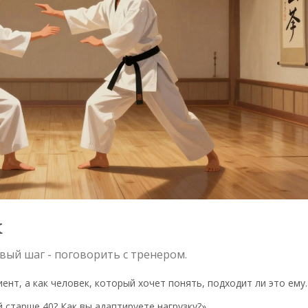
к
вый шаг - поговорить с тренером.
иент, а как человек, который хочет понять, подходит ли это ему.
й старше 40? Как вы адаптируете нагрузку?»