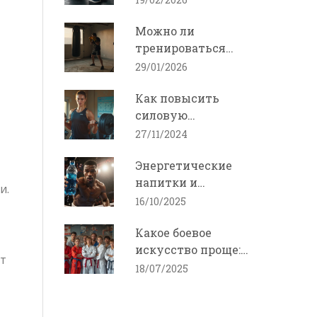
выгоранием:
Можно ли
практические шаги
тренироваться
боксу без тренера:
29/01/2026
реальные шансы и
Как повысить
риски
силовую
выносливость для
27/11/2024
спортсменов
Энергетические
напитки и
и.
гидратация
16/10/2025
боксеров во время
Какое боевое
боя
искусство проще:
ит
разбор для
18/07/2025
новичков и не
только