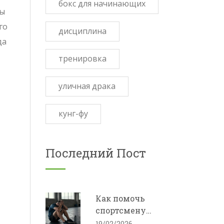
бокс для начинающих
ры
го
дисциплина
да
тренировка
уличная драка
кунг-фу
Последний Пост
Как помочь
спортсмену
справиться с
19/02/2026