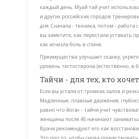
каждый день. Муай тай учит использоват
и других российских городов тренировк
дня. Сначала - техника, потом - работа
вы заметите, как перестали уставать п
как исчезла боль в спине.
Преимущества: улучшает осанку, укреп
уровень тестостерона (естественно, в б
Тайчи - для тех, кто хоче
Если вы устали от громких залов и рез
Медленные, плавные движения, глубокое
равно что йога» - тайчи учит чувствов
женщины после 45 начинают заниматься
Врачи рекомендуют его как восстанови
Это про то, чтобы снова почувствовать,