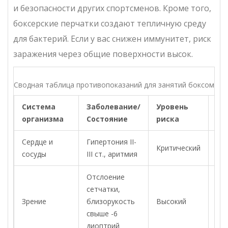
и безопасности других спортсменов. Кроме того,
боксерские перчатки создают тепличную среду
для бактерий. Если у вас снижен иммунитет, риск
заражения через общие поверхности высок.
Сводная таблица противопоказаний для занятий боксом
Система
Заболевание/
Уровень
Ре
организма
Состояние
риска
Сердце и
Гипертония II-
Критический
По
сосуды
III ст., аритмия
Отслоение
сетчатки,
Зап
Зрение
близорукость
Высокий
спа
свыше -6
диоптрий