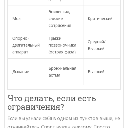
Эпилепсия,
Мозг
свежие
Критический
По
сотрясения
Опорно-
Грыжи
Средний/
Пау
двигательный
позвоночника
Высокий
ре
аппарат
(острая фаза)
Тол
Бронхиальная
Дыхание
Высокий
ра
астма
вр
Что делать, если есть
ограничения?
Если вы узнали себя в одном из пунктов выше, не
отчаивайтесь. Спорт нужен каждому. Просто