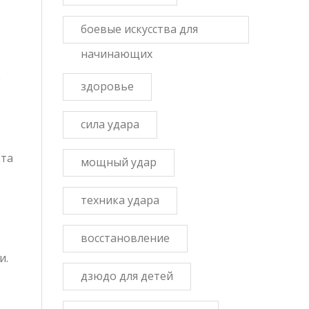
боевые искусства для
начинающих
к
здоровье
сила удара
кта
мощный удар
техника удара
восстановление
и.
дзюдо для детей