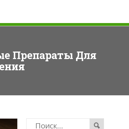
ные Препараты Для
ления