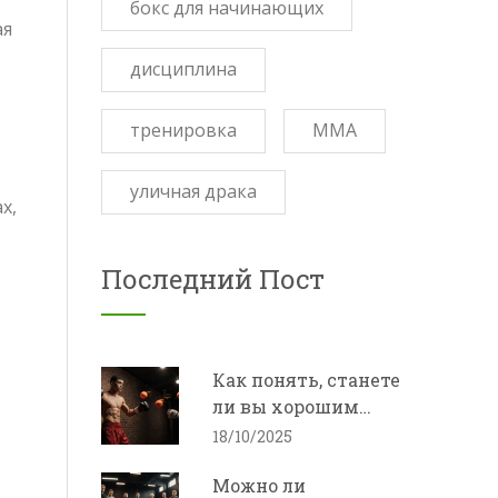
бокс для начинающих
ая
дисциплина
тренировка
ММА
уличная драка
х,
Последний Пост
Как понять, станете
ли вы хорошим
боксёром -
18/10/2025
проверка навыков и
Можно ли
подбор тренера