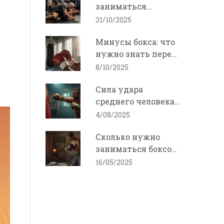
заниматься
борьбой в 40 лет?
31/10/2025
Ответы для
Минусы бокса: что
взрослых
нужно знать перед
начинающих
тренировкой
8/10/2025
Сила удара
среднего человека:
факты, измерения,
4/08/2025
сравнения
Сколько нужно
заниматься боксом,
чтобы уметь
16/05/2025
постоять за себя