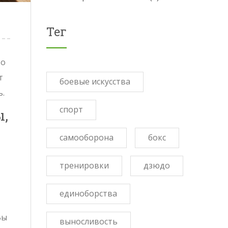
Тег
то
т
боевые искусства
ь.
спорт
,
самооборона
бокс
тренировки
дзюдо
единоборства
Вы
выносливость