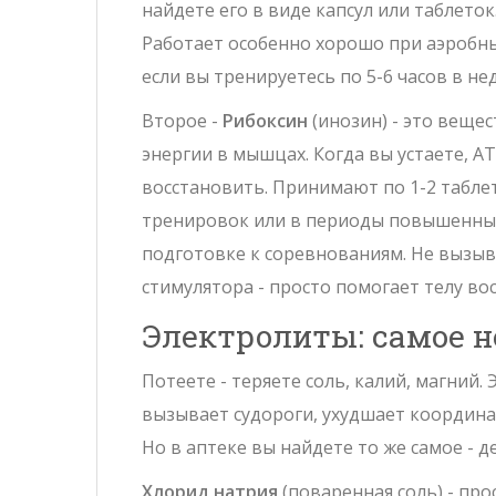
найдете его в виде капсул или таблеток
Работает особенно хорошо при аэробных
если вы тренируетесь по 5-6 часов в не
Второе -
Рибоксин
(инозин) - это веще
энергии в мышцах. Когда вы устаете, А
восстановить
.
Принимают по 1-2 таблет
тренировок или в периоды повышенных 
подготовке к соревнованиям. Не вызыв
стимулятора - просто помогает телу во
Электролиты: самое н
Потеете - теряете соль, калий, магний.
вызывает судороги, ухудшает координа
Но в аптеке вы найдете то же самое - д
Хлорид натрия
(поваренная соль) - пр