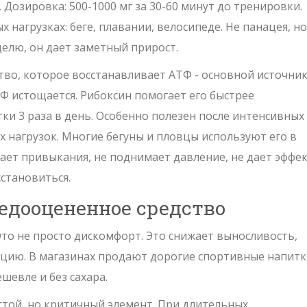
. Дозировка: 500-1000 мг за 30-60 минут до тренировки.
 нагрузках: беге, плавании, велосипеде. Не панацея, но
делю, он дает заметный прирост.
ство, которое восстанавливает АТФ - основной источни
ТФ истощается. Рибоксин помогает его быстрее
ки 3 раза в день. Особенно полезен после интенсивных
нагрузок. Многие бегуны и пловцы используют его в
ает привыкания, не поднимает давление, не дает эффе
сстановиться.
едооцененное средство
 Это не просто дискомфорт. Это снижает выносливость,
цию. В магазинах продают дорогие спортивные напитк
ешевле и без сахара.
остой, но критичный элемент. При длительных