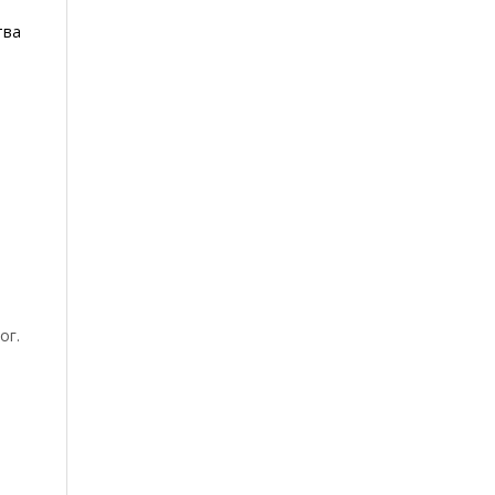
тва
ог.