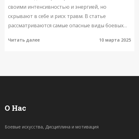
своими интенсивностью и энергией, но
скрывают в себе и риск травм. В статье
рассматриваются самые опасные виды боевых
искусств, а также предлагаются советы по
Читать далее
10 марта 2025
снижению травматизма. Узнайте, какие
дисциплины требуют особой осторожности и как
защитить себя, занимаясь ими. Понимание этих
аспектов поможет не только избежать
серьезных повреждений, но и повысить
безопасность тренировок.
О Нас
Боевые искусства, Дисциплина и мотивация