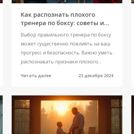
Как распознать плохого
тренера по боксу: советы и
признаки
Выбор правильного тренера по боксу
может существенно повлиять на ваш
прогресс и безопасность. Важно уметь
распознавать признаки плохого
тренера, чтобы избежать возможных
Читать далее
23 декабря 2024
проблем и разочарований. Статья
расскажет о типичных ошибках,
которых следует избегать, и на что
обратить внимание при выборе
наставника. Узнайте, какими
качествами должен обладать
хороший тренер и какие вопросы