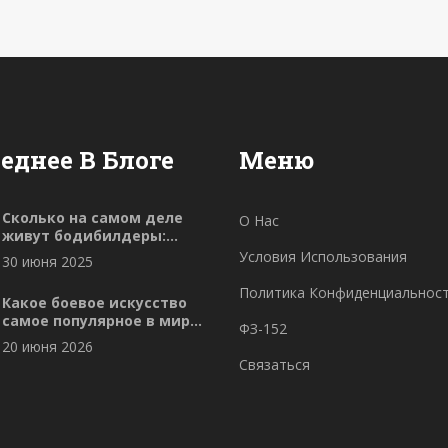
достичь ваших целей. В статье
описаны способы интеграции видео в
вашу стратегию продаж и маркетинга.
еднее В Блоге
Меню
Сколько на самом деле
О Нас
живут бодибилдеры:
реальные факты и
Условия Использования
30 июня 2025
статистика
Политика Конфиденциальнос
Какое боевое искусство
самое популярное в мире:
ФЗ-152
рейтинг и факты
20 июня 2026
Связаться