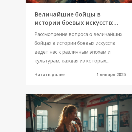
Величайшие бойцы в
истории боевых искусств:
мифы и реальность
Рассмотрение вопроса о величайших
бойцах в истории боевых искусств
ведет нас к различным эпохам и
культурам, каждая из которых
породила своих героев. От легенд
Читать далее
1 января 2025
древнего Китая до современных
чемпионов ММА, каждый из них
оставил свой след в истории. В статье
обсуждаются различные критерии, по
которым определяется величие
бойца, а также некоторые из самых
известных бойцов всех времен. Мы