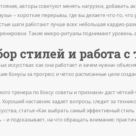
тояния, авторы советуют менять нагрузки, добавить ак
узы» – короткие перерывы, где вы делаете что‑то, что 
тые шаги работают лучше всех: небольшая кардио‑раз
 тренировки. Такие микро‑ритуалы поднимают уровень
ор стилей и работа с
х искусствах: как она работает и зачем нужна» объясн
шие бонусы за прогресс и чётко расписанные цели соз
хого тренера по боксу: советы и признаки» даст чёткий 
 Хороший наставник задаёт вопросы, следит за технико
скусства, статья «Как выбрать самый эффективный стиль
 – и подсказывает, на что обращать внимание: практи