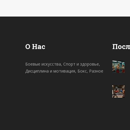
во время тренировок и соревнований.
От ежедневных тренировок до
строжайшего соблюдения диеты —
дисциплина формирует устойчивый
фундамент для достижения побед в
О Нас
Посл
ринге и за его пределами. Узнайте о
том, как дисциплина влияет на
Боевые искусства, Спорт и здоровье,
развитие бойца и какие аспекты её
Дисциплина и мотивация, Бокс, Разное
формируют.