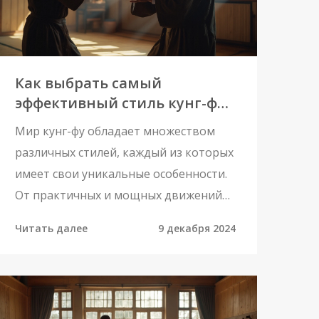
возникновения выгорания, а также
практические советы по его
предотвращению и восстановления.
Как выбрать самый
эффективный стиль кунг-фу
для самообороны
Мир кунг-фу обладает множеством
различных стилей, каждый из которых
имеет свои уникальные особенности.
От практичных и мощных движений
стиля Вин Чунь до грациозных и
Читать далее
9 декабря 2024
сложных техник Тигра, каждый может
найти подходящий путь. В статье
рассматриваются характеристики и
преимущества самых известных