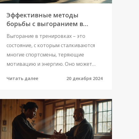
Эффективные методы
борьбы с выгоранием в
тренировках
Выгорание в тренировках – это
состояние, с которым сталкиваются
многие спортсмены, теряющие
мотивацию и энергию. Оно может
продолжаться от нескольких дней до
Читать далее
20 декабря 2024
нескольких недель и даже месяцев,
если его не предотвратить.
Правильная стратегия
восстановления поможет не только
избежать дальнейшего истощения, но
и повысить эффективность занятий. В
статье описываются причины