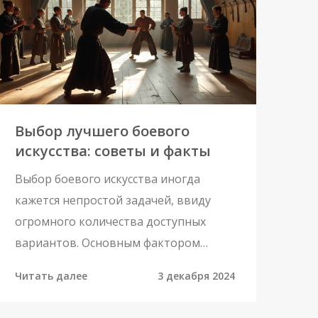
стилей кунг-фу. Определяется, какой
стиль может стать наиболее
эффективным для самообороны и
развития навыков боевых искусств.
Выбор лучшего боевого
искусства: советы и факты
Выбор боевого искусства иногда
кажется непростой задачей, ввиду
огромного количества доступных
вариантов. Основным фактором
является цель, будь то самооборона,
Читать далее
3 декабря 2024
физическая подготовка или
дисциплина. В статье