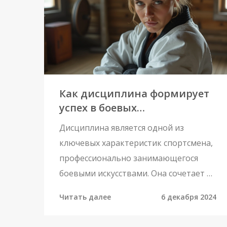
более продуктивными и приносили
удовольствие. Эффективные советы и
реальные примеры помогут избежать
плата и сохранить интерес к
тренировкам.
Как дисциплина формирует
успех в боевых
единоборствах
Дисциплина является одной из
ключевых характеристик спортсмена,
профессионально занимающегося
боевыми искусствами. Она сочетает в
себе физическую и ментальную
Читать далее
6 декабря 2024
стойкость, а также способность
контролировать эмоции и энергетику