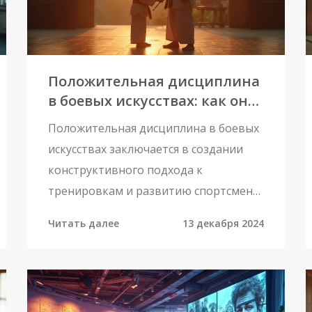
задать на первом занятии. Эта
информация поможет вам сделать
обоснованный выбор, и ваши
Положительная дисциплина
тренировки станут более
в боевых искусствах: как она
продуктивными и безопасными.
работает и зачем нужна
Положительная дисциплина в боевых
искусствах заключается в создании
конструктивного подхода к
тренировкам и развитию спортсмена.
Она помогает формировать
Читать далее
13 декабря 2024
уважение, самоконтроль и
мотивацию через позитивное
подкрепление и поддержку тренеров
и наставников. Основное внимание