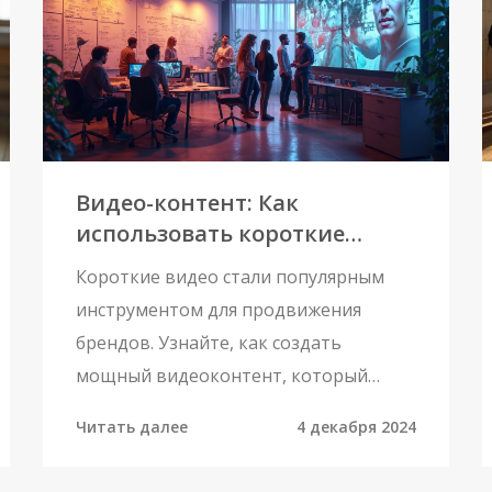
уделяется не на наказание ошибок, а
на развитие сильных сторон и
построение психоэмоциональной
устойчивости. Такая дисциплина
важна для достижения успехов без
стресса и давления на спортсменов.
Видео-контент: Как
Она обеспечивает гармоничное
использовать короткие
развитие личности и способствует
ролики для продвижения
достижению высоких спортивных
Короткие видео стали популярным
результатов.
инструментом для продвижения
брендов. Узнайте, как создать
мощный видеоконтент, который
привлекает внимание и увеличивает
Читать далее
4 декабря 2024
продажи. Советы Григория Чарного и
других экспертов помогут вам