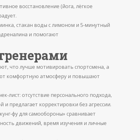
тивное восстановление (йога, лёгкое
радует.
минка, стакан воды с лимоном и 5‑минутный
 адреналина и помогают
 тренерами
яют, что лучше мотивировать спортсмена, а
дают комфортную атмосферу и повышают
чек‑лист: отсутствие персонального подхода,
й и предлагает корректировки без агрессии.
 кунг‑фу для самообороны» сравнивает
чность движений, время изучения и личные