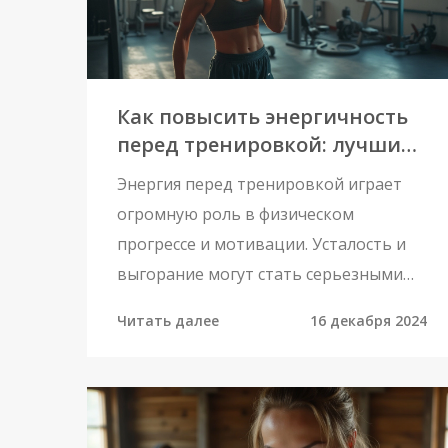
также представим интересные
исторические факты и личные
истории, связанные с их
Как повысить энергичность
достижениями.
перед тренировкой: лучшие
методы 2024 года
Энергия перед тренировкой играет
огромную роль в физическом
прогрессе и мотивации. Усталость и
выгорание могут стать серьезными
препятствиями на пути к достижению
Читать далее
16 декабря 2024
спортивных целей. В статье
рассматриваются лучшие способы
повысить уровень энергии до
тренировки, чтобы занятия стали