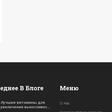
еднее В Блоге
Меню
Лучшие витамины для
О Нас
увеличения выносливости
в спорте