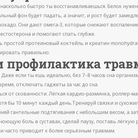
т, насколько быстро ты восстанавливаешься. Белок нуж
ьный фон будет падать, а значит, и рост будет замедле
авокадо. Они дают омега‑3, которые снижают воспалени
естостерона и помогают спать глубже.
авь простой протеиновый коктейль и креатин monohydra
зировать правильно.
и профилактика трав
Даже если ты ешь идеально, без 7–8 часов сна организ
ремя, отключать гаджеты за час до сна.
ся от скованности. Лёгкая кардио‑разминка, роллер‑мас
хотя бы 10 минут каждый день.Тренируй связки и сухо
лняй гантельные подтягивания с небольшим весом, а за
оющую боль в суставах, сделай паузу, поставь лёгкую р
 часто приводит к более серьёзным травмам.