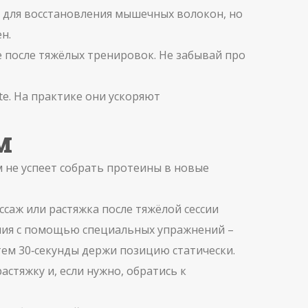
ен для восстановления мышечных волокон, но
н.
е после тяжёлых тренировок. Не забывай про
te. На практике они ускоряют
м
м не успеет собрать протеины в новые
саж или растяжка после тяжёлой сессии
жилия с помощью специальных упражнений –
тем 30‑секунды держи позицию статически.
астяжку и, если нужно, обратись к