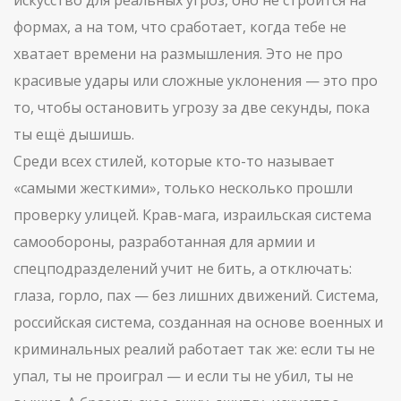
искусство для реальных угроз
, оно не строится на
формах, а на том, что сработает, когда тебе не
хватает времени на размышления
. Это не про
красивые удары или сложные уклонения — это про
то, чтобы остановить угрозу за две секунды, пока
ты ещё дышишь.
Среди всех стилей, которые кто-то называет
«самыми жесткими», только несколько прошли
проверку улицей.
Крав-мага
,
израильская система
самообороны, разработанная для армии и
спецподразделений
учит не бить, а отключать:
глаза, горло, пах — без лишних движений.
Системa
,
российская система, созданная на основе военных и
криминальных реалий
работает так же: если ты не
упал, ты не проиграл — и если ты не убил, ты не