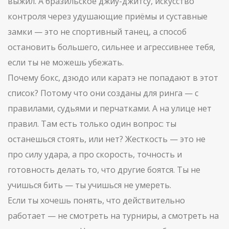
выжил. А
бразильское джиу-джитсу
,
искусство
контроля через удушающие приёмы и суставные
замки
— это не спортивный танец, а способ
остановить большего, сильнее и агрессивнее тебя,
если ты не можешь убежать.
Почему бокс, дзюдо или каратэ не попадают в этот
список? Потому что они созданы для ринга — с
правилами, судьями и перчатками. А на улице нет
правил. Там есть только один вопрос: ты
останешься стоять, или нет? Жесткость — это не
про силу удара, а про скорость, точность и
готовность делать то, что другие боятся. Ты не
учишься бить — ты учишься не умереть.
Если ты хочешь понять, что действительно
работает — не смотреть на турниры, а смотреть на