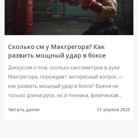
Сколько см у Макгрегора? Как
развить мощный удар в боксе
Дискуссия о том, сколько сантиметров в руке
Макгрегора, порождает интересный вопрос —
как развить мощный удар в боксе? Важна не
только длина руки, но и техника, физическая
подготовка и психология. Исследуйте азы
Читать далее
11 апреля 2025
создания сильного удара, от постановки ног до
знаменитых методов тренировок. Узнайте, как
добиться превосходных результатов, не обладая