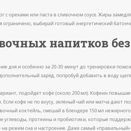
ог с орехами или паста в сливочном соусе. Жиры замед
мя ограничено, выбирай готовый энергетический батонч
овочных напитков бе
ение дня и особенно за 20‑30 минут до тренировки пом
 дополнительный заряд, попробуй добавить в воду щепо
вариант, подойдёт кофе (около 200 мл). Кофеин повыша
о. Если кофе не по вкусу, зелёный чай или матча дают п
вочный коктейль, смешай в блендере 150 мл нежирного
рые углеводы, протеины и пробиотики, которые поддер
на режим сна и настроение. Даже самый «правильный» 