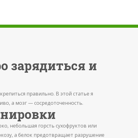
ро зарядиться и
дкрепиться правильно. В этой статье я
иво, а мозг — сосредоточенность.
ренировки
око, небольшая горсть сухофруктов или
юкозу, а белок предотвращает разрушение