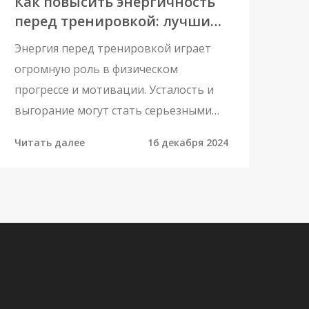
Как повысить энергичность
перед тренировкой: лучшие
методы 2024 года
Энергия перед тренировкой играет
огромную роль в физическом
прогрессе и мотивации. Усталость и
выгорание могут стать серьезными
препятствиями на пути к достижению
Читать далее
16 декабря 2024
спортивных целей. В статье
рассматриваются лучшие способы
повысить уровень энергии до
тренировки, чтобы занятия стали
более продуктивными и приносили
удовольствие. Эффективные советы и
реальные примеры помогут избежать
плата и сохранить интерес к