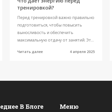
Что дает энергию перед
тренировкой?
Перед тренировкой важно правильно
подготовиться, чтобы повысить
выносливость и обеспечить
максимальную отдачу от занятий. Эта
статья расскажет, как питание,
Читать далее
4 апреля 2025
гидратация и небольшие изменения в
режиме дня могут существенно
повлиять на ваши спортивные
результаты. Узнайте, какие продукты
и напитки лучше всего употреблять
перед тренировкой, чтобы
почувствовать прилив сил. Также
еднее В Блоге
Меню
рассмотрим, какова роль сна и