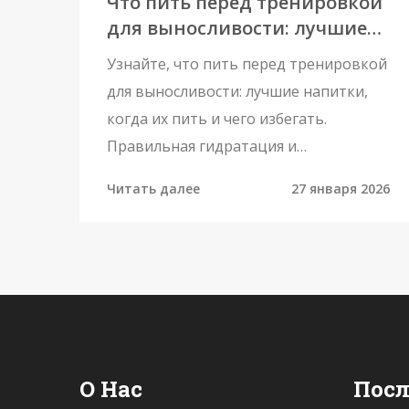
Что пить перед тренировкой
для выносливости: лучшие
варианты и когда их пить
Узнайте, что пить перед тренировкой
для выносливости: лучшие напитки,
когда их пить и чего избегать.
Правильная гидратация и
электролиты - ключ к долгим и
Читать далее
27 января 2026
эффективным тренировкам.
О Нас
Посл