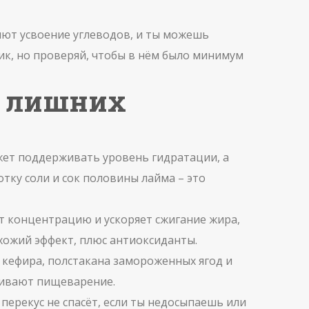
ляют усвоение углеводов, и ты можешь
ик, но проверяй, чтобы в нём было минимум
з лишних
ожет поддерживать уровень гидратации, а
тку соли и сок половины лайма – это
ет концентрацию и ускоряет сжигание жира,
охожий эффект, плюс антиоксиданты.
 кефира, полстакана замороженных ягод и
живают пищеварение.
перекус не спасёт, если ты недосыпаешь или