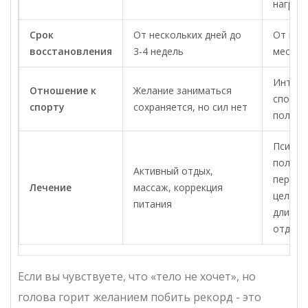
нагруз
Срок
От нескольких дней до
От нес
восстановления
3-4 недель
месяце
Интере
Отношение к
Желание заниматься
спорту
спорту
сохраняется, но сил нет
полнос
Психот
полный
Активный отдых,
пересм
Лечение
массаж, коррекция
целей,
питания
длител
отдых
Если вы чувствуете, что «тело не хочет», но
голова горит желанием побить рекорд - это