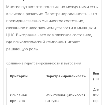
Многие путают эти понятия, но между ними есть
ключевое различие. Перетренированность - это
преимущественно физическое состояние,
связанное с накоплением усталости в мышцах и
ЦНС. Выгорание - это комплексное состояние,
где психологический компонент играет
решающую роль.
Сравнение перетренированности и выгорания
Выгор
Критерий
Перетренированность
(Burno
Длител
Основная
Избыточная физическая
психол
причина
нагрузка
стресс 