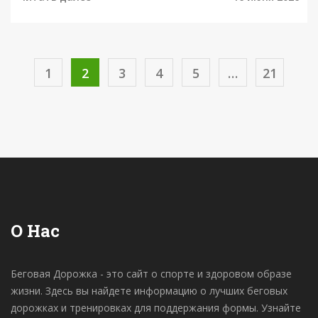
1
2
3
4
5
…
21
О Нас
Беговая Дорожка - это сайт о спорте и здоровом образе
жизни. Здесь вы найдете информацию о лучших беговых
дорожках и тренировках для поддержания формы. Узнайте