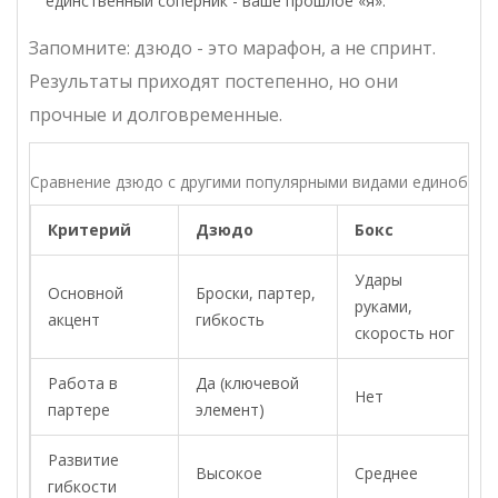
единственный соперник - ваше прошлое «я».
Запомните: дзюдо - это марафон, а не спринт.
Результаты приходят постепенно, но они
прочные и долговременные.
Сравнение дзюдо с другими популярными видами единоборс
Критерий
Дзюдо
Бокс
Удары
Основной
Броски, партер,
руками,
акцент
гибкость
скорость ног
Работа в
Да (ключевой
Нет
партере
элемент)
Развитие
Высокое
Среднее
гибкости