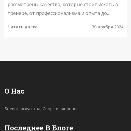
рассмотрены качества, которые стоит искать в
тренере, от профессионализма и опыта до
умения мотивировать учеников. Также
Читать далее
30 ноября 2024
обсуждаются настойчивость в достижении
успехов и индивидуальный подход к
тренировкам. Читатель узнает, на что обратить
внимание при выборе наставника, чтобы
увлечься боксом и раскрыть свой потенциал.
О Нас
Боевые искусства, Спорт и здоровье
Последнее В Блоге