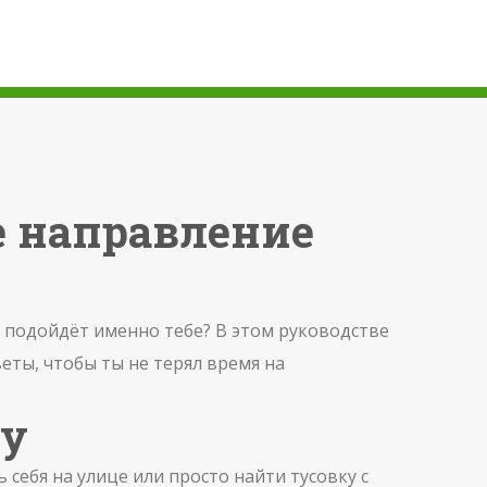
е направление
о подойдёт именно тебе? В этом руководстве
еты, чтобы ты не терял время на
зу
себя на улице или просто найти тусовку с