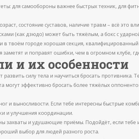
ы: для самообороны важнее быстрых техник, для фитне
зраст, состояние суставов, наличие травм – всё это вли
сками (как дзюдо) может быть тяжёлым, а бокс с ударн
ли в твоём городе хорошая секция, квалифицированный 
я заметят и поправят ошибки, чем в огромном клубе, гд
и и их особенности
ет развить силу тела и научиться бросать противника. 
та могут эффективно бросать более тяжёлых оппоненто
 ног и выносливости. Если тебе интересны быстрые ком
ки и улучшения координации.
жны захваты и удушающие приёмы. Подойдёт, если тебе и
ороший выбор для людей разного роста.