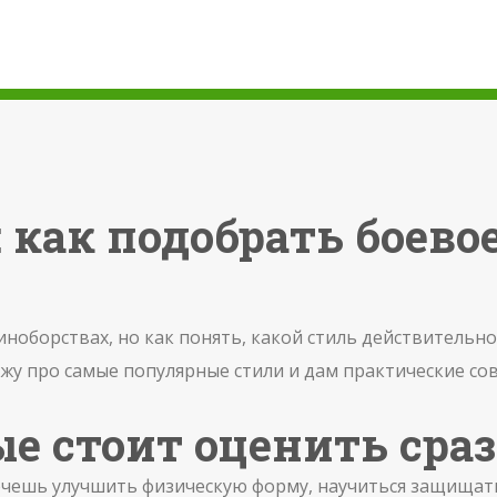
 как подобрать боево
иноборствах, но как понять, какой стиль действительн
жу про самые популярные стили и дам практические сов
ые стоит оценить сра
Хочешь улучшить физическую форму, научиться защищать 