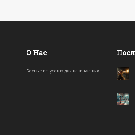
представлены популярные
направления, их особенности и
исторические корни. Новички смогут
найти ответы на вопросы о
подходящем для них виде
О Нас
Посл
единоборств.
Боевые искусства для начинающих