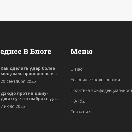
еднее В Блоге
Меню
Как сделать удар более
О Нас
мощным: проверенные
методы
Условия Использования
29 сентября 2025
Политика Конфиденциальнос
Дзюдо против джиу-
джитсу: что выбрать для
ФЗ-152
развития тела и
7 июля 2025
характера
Связаться