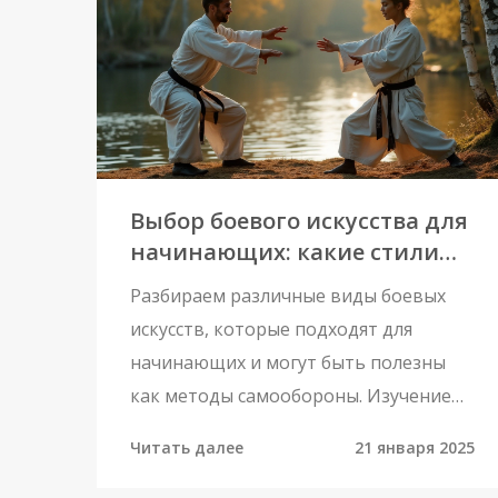
Выбор боевого искусства для
начинающих: какие стили
существуют
Разбираем различные виды боевых
искусств, которые подходят для
начинающих и могут быть полезны
как методы самообороны. Изучение
боевых стилей позволяет развивать
Читать далее
21 января 2025
не только физическую выносливость,
но и духовную гармонию. В статье