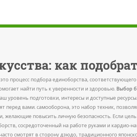
кусства: как подобрат
,
это процесс подбора единоборства, соответствующего
помогает найти путь к уверенности и здоровью.
Выбор б
ваш уровень подготовки, интересы и доступные ресурсы
ят перед вами.
самооборона
,
это набор техник, позвол
, желающие повысить личную безопасность. Если цель
борств, сосредоточенный на работе руками и кардио‑на
часто смотрят в сторону
дзюдо
,
традиционного японско