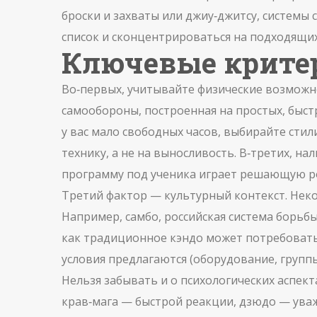
броски и захваты
или
джиу‑джитсу
,
системы 
список и сконцентрироваться на подходящих
Ключевые крите
Во‑первых, учитывайте физические возмож
самообороны, построенная на простых, быс
у вас мало свободных часов, выбирайте сти
технику, а не на выносливость. В‑третих, 
программу под ученика
играет решающую ро
Третий фактор — культурный контекст. Неко
Например,
самбо
,
российская система борьб
как традиционное кэндо может потребовать 
условия предлагаются (оборудование, группы
Нельзя забывать и о психологических аспек
крав‑мага — быстрой реакции, дзюдо — уваж