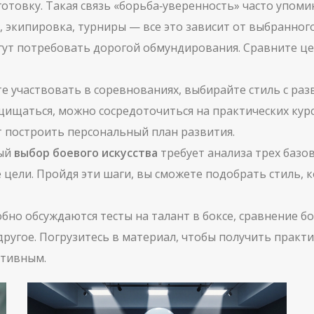
отовку. Такая связь «борьба‑уверенность» часто упомин
 экипировка, турниры — все это зависит от выбранного
могут потребовать дорогой обмундирования. Сравните це
те участвовать в соревнованиях, выбирайте стиль с ра
ищаться, можно сосредоточиться на практических курс
т построить персональный план развития.
ный
выбор боевого искусства
требует анализа трех базо
цели. Пройдя эти шаги, вы сможете подобрать стиль, к
бно обсуждаются тесты на талант в боксе, сравнение б
угое. Погрузитесь в материал, чтобы получить практич
ктивным.