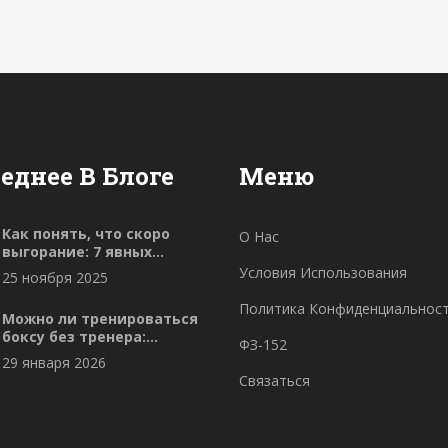
еднее В Блоге
Меню
Как понять, что скоро
О Нас
выгорание: 7 явных
признаков, которые
Условия Использования
25 ноября 2025
нельзя игнорировать
Политика Конфиденциальнос
Можно ли тренироваться
боксу без тренера:
ФЗ-152
реальные шансы и риски
29 января 2026
Связаться