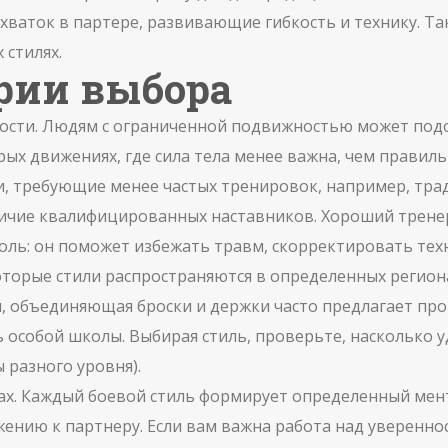
схваток в партере, развивающие гибкость и технику
. Т
 стилях.
рии выбора
ности. Людям с ограниченной подвижностью может по
трых движениях
, где сила тела менее важна, чем правиль
ли, требующие менее частых тренировок, например, тра
наличие квалифицированных наставников. Хороший
трене
ль: он поможет избежать травм, скорректировать тех
торые стили распространяются в определенных регионах
ы, объединяющая броски и держки
часто предлагает про
особой школы. Выбирая стиль, проверьте, насколько у
 разного уровня).
тах. Каждый боевой стиль формирует определенный мент
ению к партнеру. Если вам важна работа над уверенно