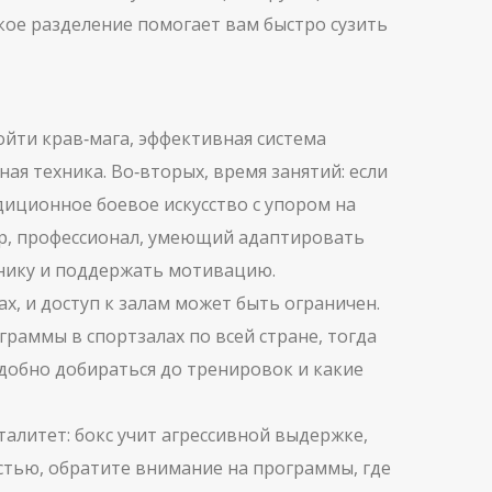
акое разделение помогает вам быстро сузить
дойти
крав‑мага
,
эффективная система
ная техника. Во‑вторых, время занятий: если
диционное боевое искусство с упором на
р
,
профессионал, умеющий адаптировать
нику и поддержать мотивацию.
, и доступ к залам может быть ограничен.
граммы в спортзалах по всей стране, тогда
добно добираться до тренировок и какие
алитет: бокс учит агрессивной выдержке,
стью, обратите внимание на программы, где