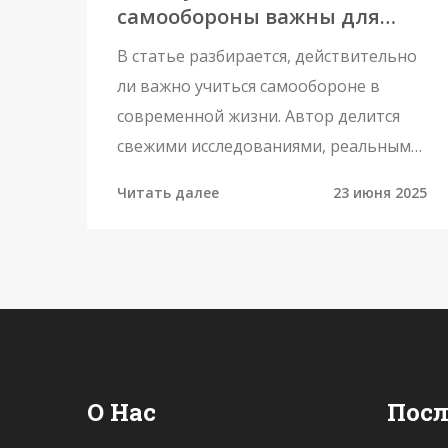
самообороны важны для
каждой женщины:
В статье разбирается, действительно
современный взгляд
ли важно учиться самообороне в
современной жизни. Автор делится
свежими исследованиями, реальными
историями, полезными советами по
Читать далее
23 июня 2025
безопасности и даёт практические
рекомендации по освоению базовых
техник. Подчеркивается значимость
самообороны для женщин и
рассказывается, как выбрать
подходящие курсы. В статье есть
полезные данные и лайфхаки для
О Нас
Посл
личной безопасности.