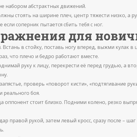
 не набором абстрактных движений.
жны стоять на ширине плеч, центр тяжести низко, а ру
е если соперник пытается сбить тебя с ног.
пражнения для нович
Встань в стойку, поставь ногу вперед, выжми кулак в ц
аз, что плечо и бедро работают вместе.
днимай руку к лицу, перекрести её перед грудью, а вто
ну.
и запястье, проверь «поворот кисти», «подтягивание рук
и реального боя.
а оппонент стоит близко. Подними колено, резко выпрями
удар правой рукой, затем левый кросс, сразу после – ша
ь.