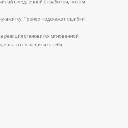
ачинай с медленной отработки, потом
жиу‑джитсу. Тренер подскажет ошибки,
 а реакция становится мгновенной.
удешь готов защитить себя.