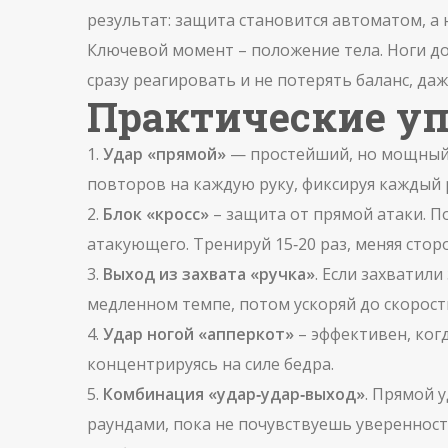
результат: защита становится автоматом, а
Ключевой момент – положение тела. Ноги дол
сразу реагировать и не потерять баланс, даж
Практические у
1.
Удар «прямой»
— простейший, но мощный. 
повторов на каждую руку, фиксируя каждый р
2.
Блок «кросс»
– защита от прямой атаки. По
атакующего. Тренируй 15‑20 раз, меняя сторо
3.
Выход из захвата «ручка»
. Если захватил
медленном темпе, потом ускоряй до скорост
4.
Удар ногой «апперкот»
– эффективен, когд
концентрируясь на силе бедра.
5.
Комбинация «удар‑удар‑выход»
. Прямой 
раундами, пока не почувствуешь уверенност