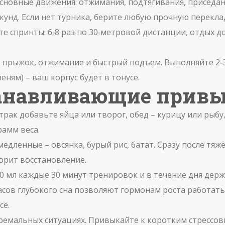
сновные движения: отжимания, подтягивания, приседани
екунд. Если нет турника, берите любую прочную перекла
е спринты: 6‑8 раз по 30‑метровой дистанции, отдых д
 прыжок, отжимание и быстрый подъем. Выполняйте 2‑3 
еням) – ваш корпус будет в тонусе.
танавливающие прив
рак добавьте яйца или творог, обед – курицу или рыбу
рамм веса.
медленные – овсянка, бурый рис, батат. Сразу после т
орит восстановление.
0 мл каждые 30 минут тренировок и в течение дня держ
часов глубокого сна позволяют гормонам роста работать
сё.
ремальных ситуациях. Привыкайте к коротким стрессовы