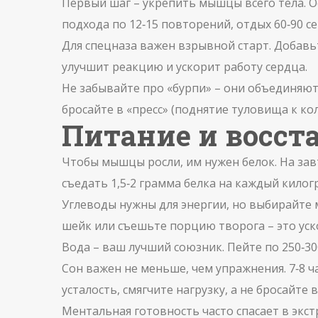
Первый шаг – укрепить мышцы всего тела. О
подхода по 12‑15 повторений, отдых 60‑90 с
Для спецназа важен взрывной старт. Добавьт
улучшит реакцию и ускорит работу сердца.
Не забывайте про «бурпи» – они объединяют
бросайте в «пресс» (поднятие туловища к кол
Питание и восс
Чтобы мышцы росли, им нужен белок. На завт
съедать 1,5‑2 грамма белка на каждый килог
Углеводы нужны для энергии, но выбирайте 
шейк или съешьте порцию творога – это уск
Вода – ваш лучший союзник. Пейте по 250‑30
Сон важен не меньше, чем упражнения. 7‑8 
усталость, смягчите нагрузку, а не бросайте в
Ментальная готовность часто спасает в экст