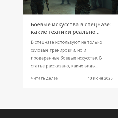
Боевые искусства в спецназе:
какие техники реально
работают
В спецназе используют не только
силовые тренировки, но и
проверенные боевые искусства. В
статье рассказано, какие виды
единоборств предпочитают
Читать далее
13 июня 2025
оперативники, чем отличаются
армейские техники от обычных, и
зачем им нужны разные стили боя.
Будет полезно тем, кто мечтает о
карьере в силовых структурах, а также