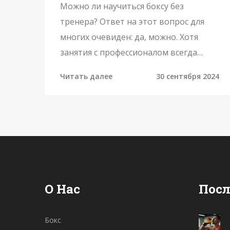
советы
Можно ли научиться боксу без
тренера? Ответ на этот вопрос для
многих очевиден: да, можно. Хотя
занятия с профессионалом всегда
более эффективны, современные
Читать далее
30 сентября 2024
технологии и ресурсы позволяют
освоить основы бокса дома. Важно
понимать, что дисциплина,
самоконтроль и правильная техника
имеют большое значение.
О Нас
Посл
Бокс