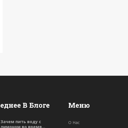
еднее В Блоге
Меню
Зачем пить воду с
О Нас
лимоном во время