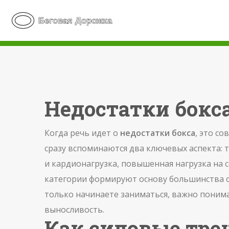
Недостатки бокс
Когда речь идет о
недостатки бокса
,
это со
сразу вспоминаются два ключевых аспекта:
т
и
кардионагрузка
,
повышенная нагрузка на с
категории формируют основу большинства ог
только начинаете заниматься, важно понима
выносливость.
Как силовые тре