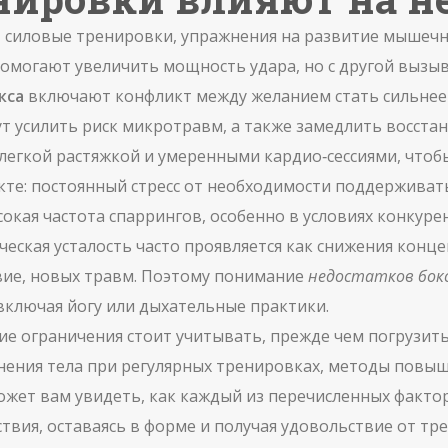
–
силовые тренировки
,
упражнения на развитие мышечно
 помогают увеличить мощность удара, но с другой выз
кса
включают конфликт между желанием стать сильнее 
т усилить риск микротравм, а также замедлить восста
 легкой растяжкой и умеренными кардио‑сессиями, чтоб
екте: постоянный стресс от необходимости поддержива
кая частота спаррингов, особенно в условиях конкуре
еская усталость часто проявляется как снижения конц
твие, новых травм. Поэтому понимание
недостатков бок
включая йогу или дыхательные практики.
кие ограничения стоит учитывать, прежде чем погрузит
нения тела при регулярных тренировках, методы повыш
может вам увидеть, как каждый из перечисленных факто
вия, оставаясь в форме и получая удовольствие от тр