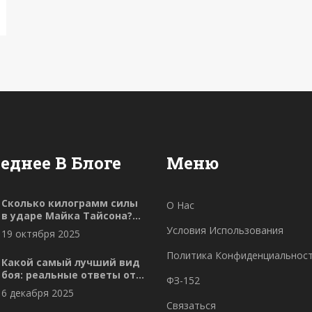
еднее В Блоге
Меню
Сколько килограмм силы
О Нас
в ударе Майка Тайсона?
Реальные цифры и как
Условия Использования
19 октября 2025
развить мощный удар
Политика Конфиденциальнос
Какой самый лучший вид
боя: реальные ответы от
ФЗ-152
тренеров и бойцов
6 декабря 2025
Связаться