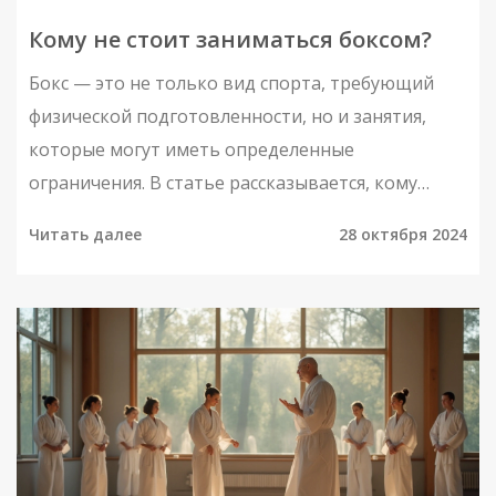
Кому не стоит заниматься боксом?
Бокс — это не только вид спорта, требующий
физической подготовленности, но и занятия,
которые могут иметь определенные
ограничения. В статье рассказывается, кому
рекомендуется воздержаться от боксёрских
Читать далее
28 октября 2024
тренировок из-за здоровья или других
факторов, а также как выбрать правильного
тренера, чтобы избежать ненужных проблем.
Обычно противопоказания связаны с
медицинскими состояниями, такими как болезни
сердца или проблемы с суставами. Также стоит
учитывать возраст и индивидуальные
способности, подбирая тренера и программу