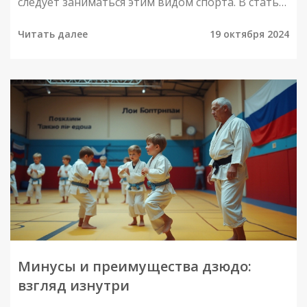
следует заниматься этим видом спорта. В статье
рассмотрим, кому может быть противопоказано
Читать далее
19 октября 2024
заниматься дзюдо, какие риски существуют и
как выбрать безопасный путь в этой
динамичной дисциплине. Узнайте, как дзюдо
может повлиять на здоровье и какие меры
предосторожности важно учитывать, чтобы
избежать травм.
Минусы и преимущества дзюдо:
взгляд изнутри