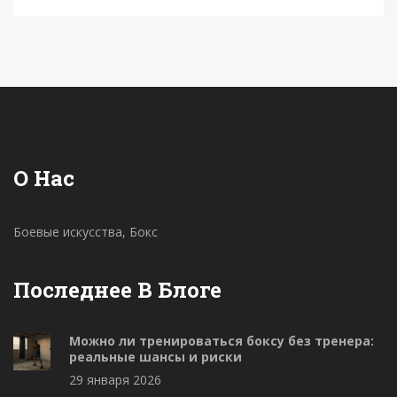
человека. Узнайте, какая из этих дисциплин
лучше соответствует вашим личным целям и
интересам. Погрузитесь в историю и культурное
наследие каждого вида единоборств, чтобы
сделать осознанный выбор.
О Нас
Боевые искусства, Бокс
Последнее В Блоге
Можно ли тренироваться боксу без тренера:
реальные шансы и риски
29 января 2026