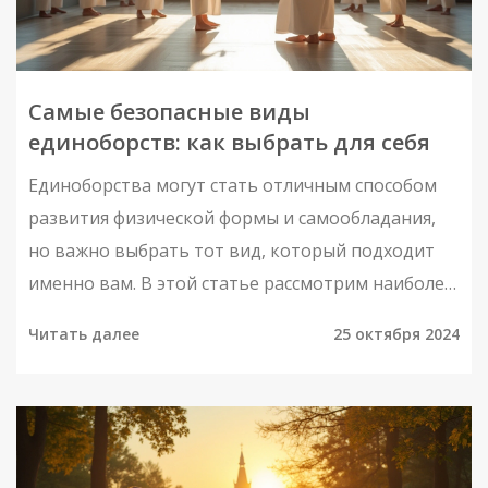
тренировок. Важно помнить, что грамотный
подход к выбору тренера может помочь
избежать нежелательных последствий и
Самые безопасные виды
повысить эффективность занятий.
единоборств: как выбрать для себя
Единоборства могут стать отличным способом
развития физической формы и самообладания,
но важно выбрать тот вид, который подходит
именно вам. В этой статье рассмотрим наиболее
безопасные виды единоборств, чтобы каждый
Читать далее
25 октября 2024
мог найти свой путь к гармонии и здоровью.
Рассмотрим преимущества таких направлений,
как айкидо, дзюдо и их влияние на физическое и
психическое благополучие. Узнаем, какие навыки
развивают эти боевые искусства и как избежать