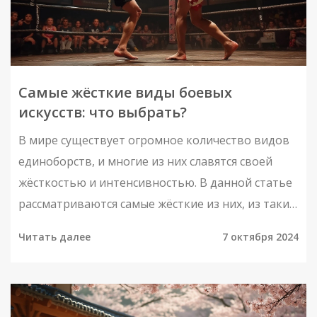
Самые жёсткие виды боевых
искусств: что выбрать?
В мире существует огромное количество видов
единоборств, и многие из них славятся своей
жёсткостью и интенсивностью. В данной статье
рассматриваются самые жёсткие из них, из таких
как муай-тай, кикбоксинг, самбо и муай-тай. Мы
Читать далее
7 октября 2024
разберёмся, какие физические навыки и
подготовка требуются для каждого из них, а
также узнаем об их корнях и
распространённости. Приготовьтесь узнать