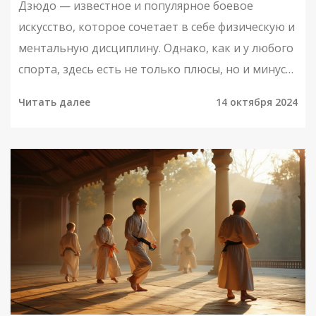
Дзюдо — известное и популярное боевое
искусство, которое сочетает в себе физическую и
ментальную дисциплину. Однако, как и у любого
спорта, здесь есть не только плюсы, но и минусы,
которые стоит учесть перед началом занятий.
Читать далее
14 октября 2024
Упоминаются сложности в тренировках и риск
травм. Важно понимать, что для успеха в дзюдо
потребуется терпение и внимание к изучению
техник. В этой статье мы рассмотрим все
аспекты, чтобы вы могли принять осознанное
решение.